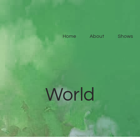
Home
About
Home
About
Shows
Shows
Contact Us
World