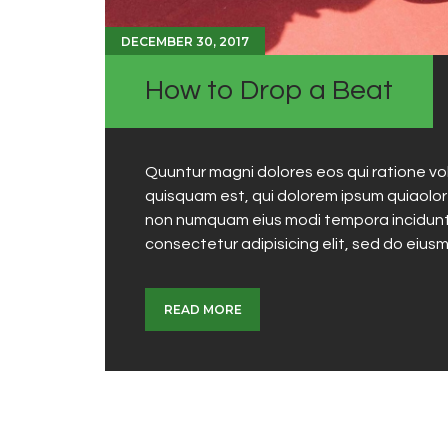
DECEMBER 30, 2017
How to Drop a Beat
Quuntur magni dolores eos qui ratione v
quisquam est, qui dolorem ipsum quiaolor s
non numquam eius modi tempora incidunt 
consectetur adipisicing elit, sed do eius
READ MORE