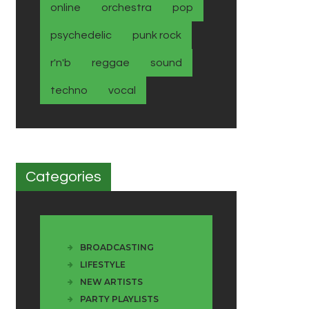
online
orchestra
pop
psychedelic
punk rock
r'n'b
reggae
sound
techno
vocal
Categories
BROADCASTING
LIFESTYLE
NEW ARTISTS
PARTY PLAYLISTS