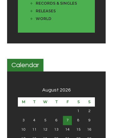
RECORDS & SINGLES
RELEASES
WORLD
Calendar
August 2026
M
T
W
T
F
S
S
1
2
3
4
5
6
7
8
9
10
11
12
13
14
15
16