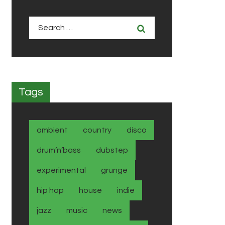
Search
for:
Tags
ambient
country
disco
drum’n’bass
dubstep
experimental
grunge
hip hop
house
indie
jazz
music
news