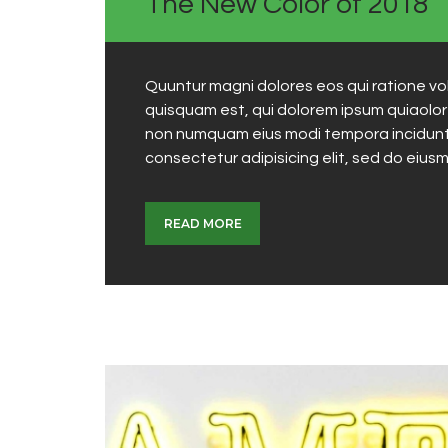
The New Color of 2018
Quuntur magni dolores eos qui ratione v
quisquam est, qui dolorem ipsum quiaolor s
non numquam eius modi tempora incidunt 
consectetur adipisicing elit, sed do eius
READ MORE