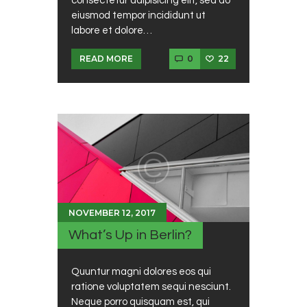
consectetur adipisicing elit, sed do
eiusmod tempor incididunt ut
labore et dolore…
0
22
READ MORE
NOVEMBER 12, 2017
What’s Up in Berlin?
Quuntur magni dolores eos qui
ratione voluptatem sequi nesciunt.
Neque porro quisquam est, qui