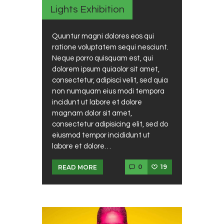
Lights Exhibition
Quuntur magni dolores eos qui
ratione voluptatem sequi nesciunt.
Neque porro quisquam est, qui
dolorem ipsum quiaolor sit amet,
consectetur, adipisci velit, sed quia
non numquam eius modi tempora
incidunt ut labore et dolore
magnam dolor sit amet,
consectetur adipisicing elit, sed do
eiusmod tempor incididunt ut
labore et dolore…
0
19
READ MORE