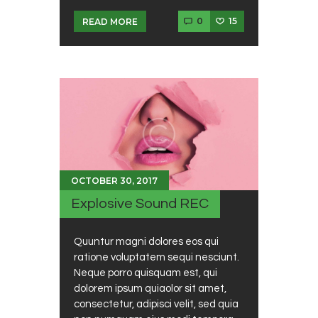
0
15
READ MORE
OCTOBER 30, 2017
Explosive Sound REC
Quuntur magni dolores eos qui
ratione voluptatem sequi nesciunt.
Neque porro quisquam est, qui
dolorem ipsum quiaolor sit amet,
consectetur, adipisci velit, sed quia