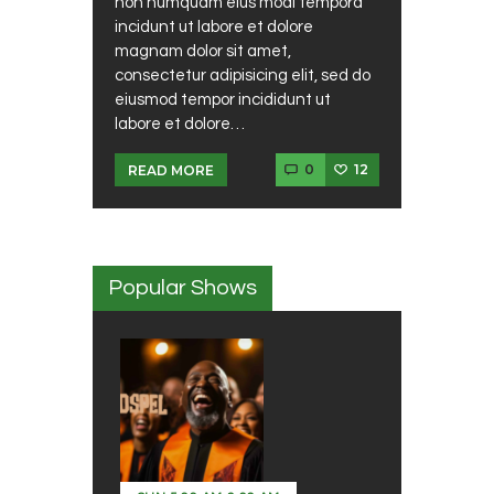
non numquam eius modi tempora
incidunt ut labore et dolore
magnam dolor sit amet,
consectetur adipisicing elit, sed do
eiusmod tempor incididunt ut
labore et dolore…
0
12
READ MORE
Popular Shows