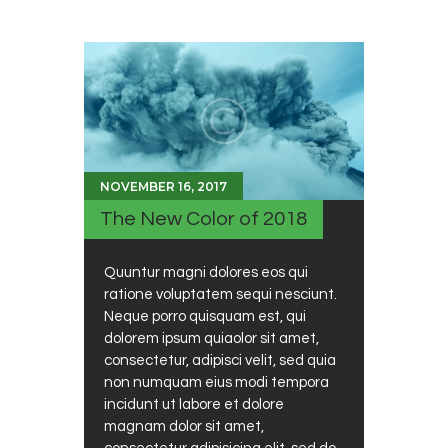
NOVEMBER 16, 2017
The New Color of 2018
Quuntur magni dolores eos qui
ratione voluptatem sequi nesciunt.
Neque porro quisquam est, qui
dolorem ipsum quiaolor sit amet,
consectetur, adipisci velit, sed quia
non numquam eius modi tempora
incidunt ut labore et dolore
magnam dolor sit amet,