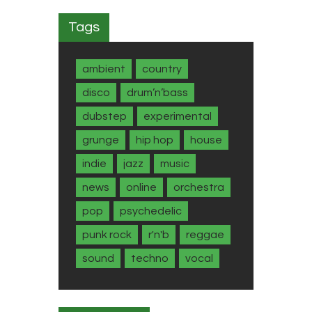
Tags
ambient
country
disco
drum’n’bass
dubstep
experimental
grunge
hip hop
house
indie
jazz
music
news
online
orchestra
pop
psychedelic
punk rock
r'n'b
reggae
sound
techno
vocal