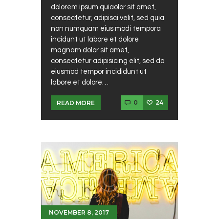
dolorem ipsum quiaolor sit amet,
consectetur, adipisci velit, sed quia
non numquam eius modi tempora
incidunt ut labore et dolore
magnam dolor sit amet,
consectetur adipisicing elit, sed do
eiusmod tempor incididunt ut
labore et dolore…
0
24
READ MORE
NOVEMBER 8, 2017